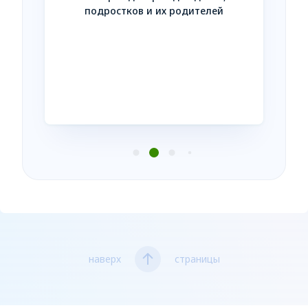
Незав
подростков и их родителей
усл
нтакте
наверх
страницы