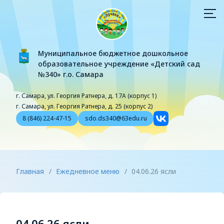
Муниципальное бюджетное дошкольное
образовательное учреждение «Детский сад
№340» г.о. Самара
г. Самара, ул. Георгия Ратнера, д. 17А (корпус 1)
г. Самара, ул. Георгия Ратнера, д. 25 (корпус 2)
8 (846) 224-47-15
sdo.ds340@63edu.ru
Главная
/
Ежедневное меню
/
04.06.26 ясли
04.06.26 ясли