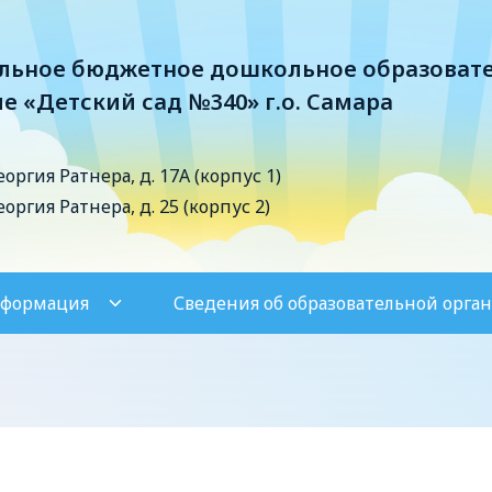
ьное бюджетное дошкольное образоват
е «Детский сад №340» г.о. Самара
Георгия Ратнера, д. 17А (корпус 1)
Георгия Ратнера, д. 25 (корпус 2)
нформация
Сведения об образовательной орга