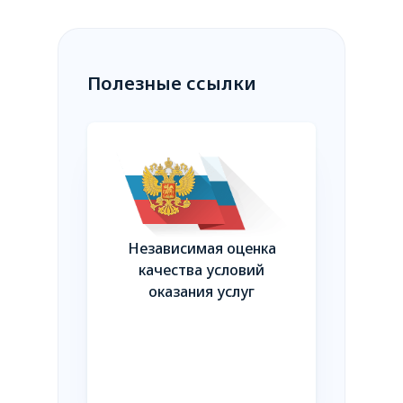
Полезные ссылки
оверия для
Независимая оценка
ростков и их
Навига
качества условий
телей
совре
оказания услуг
роди