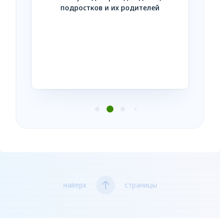
Незав
подростков и их родителей
усл
нтакте
наверх
страницы