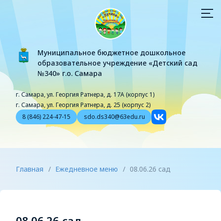
Муниципальное бюджетное дошкольное
образовательное учреждение «Детский сад
№340» г.о. Самара
г. Самара, ул. Георгия Ратнера, д. 17А (корпус 1)
г. Самара, ул. Георгия Ратнера, д. 25 (корпус 2)
8 (846) 224-47-15
sdo.ds340@63edu.ru
Главная
/
Ежедневное меню
/
08.06.26 сад
08.06.26 сад