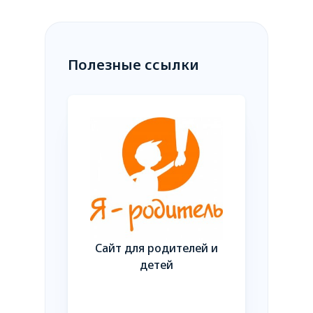
Полезные ссылки
тор для
менных
телей
Сайт для родителей и
Еди
детей
государ
информ. си
обесп