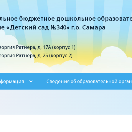
ьное бюджетное дошкольное образоват
е «Детский сад №340» г.о. Самара
Георгия Ратнера, д. 17А (корпус 1)
Георгия Ратнера, д. 25 (корпус 2)
нформация
Сведения об образовательной орга