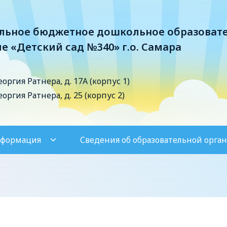
ьное бюджетное дошкольное образоват
е «Детский сад №340» г.о. Самара
Георгия Ратнера, д. 17А (корпус 1)
Георгия Ратнера, д. 25 (корпус 2)
нформация
Сведения об образовательной орга