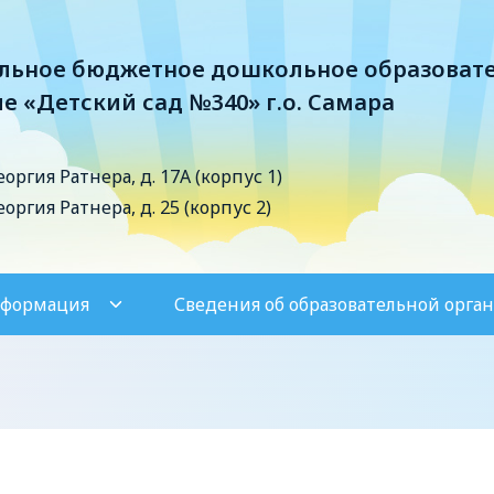
ьное бюджетное дошкольное образоват
е «Детский сад №340» г.о. Самара
Георгия Ратнера, д. 17А (корпус 1)
Георгия Ратнера, д. 25 (корпус 2)
нформация
Сведения об образовательной орга