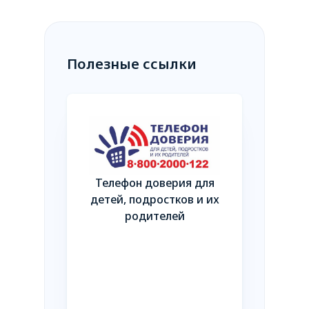
Полезные ссылки
Телефон доверия для
Независим
детей, подростков и их
качества
родителей
оказани
общество
такте