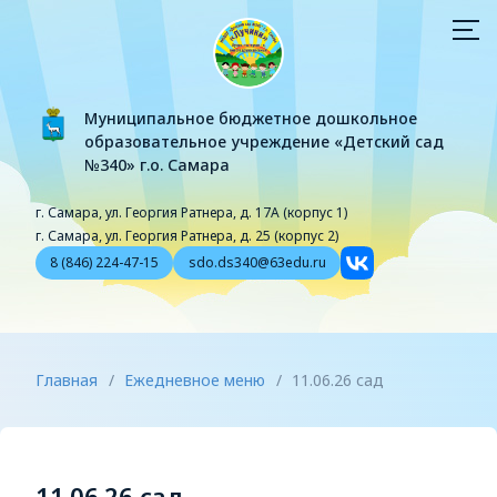
Муниципальное бюджетное дошкольное
образовательное учреждение «Детский сад
№340» г.о. Самара
г. Самара, ул. Георгия Ратнера, д. 17А (корпус 1)
г. Самара, ул. Георгия Ратнера, д. 25 (корпус 2)
8 (846) 224-47-15
sdo.ds340@63edu.ru
Главная
/
Ежедневное меню
/
11.06.26 сад
11.06.26 сад