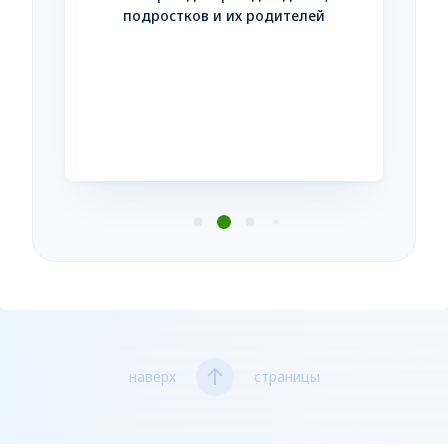
Незав
подростков и их родителей
усл
нтакте
наверх
страницы