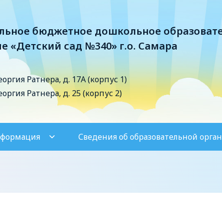
ьное бюджетное дошкольное образоват
е «Детский сад №340» г.о. Самара
Георгия Ратнера, д. 17А (корпус 1)
Георгия Ратнера, д. 25 (корпус 2)
нформация
Сведения об образовательной орга