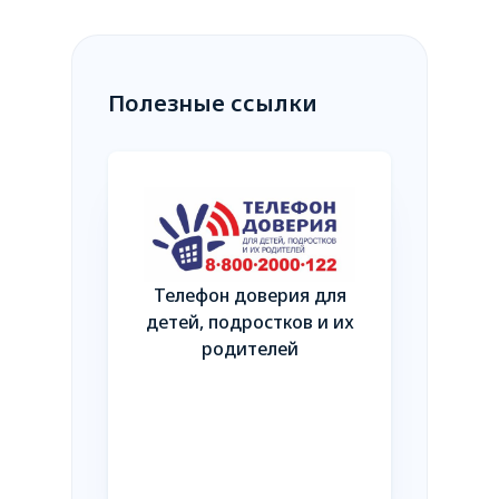
Полезные ссылки
Телефон доверия для
Независим
детей, подростков и их
качества
родителей
оказани
общество
такте