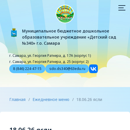
Муниципальное бюджетное дошкольное
образовательное учреждение «Детский сад
№340» г.о. Самара
г. Самара, ул. Георгия Ратнера, д. 17А (корпус 1)
г. Самара, ул. Георгия Ратнера, д. 25 (корпус 2)
8 (846) 224-47-15
sdo.ds340@63edu.ru
Главная
/
Ежедневное меню
/
18.06.26 ясли
18.06.26 ясли