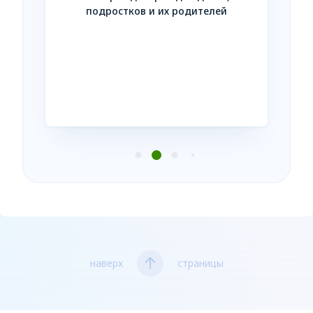
Незав
подростков и их родителей
усл
нтакте
наверх
страницы