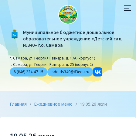
Муниципальное бюджетное дошкольное
образовательное учреждение «Детский сад
№340» г.о. Самара
г. Самара, ул. Георгия Ратнера, д. 17А (корпус 1)
г. Самара, ул. Георгия Ратнера, д. 25 (корпус 2)
8 (846) 224-47-15
sdo.ds340@63edu.ru
Главная
/
Ежедневное меню
/
19.05.26 ясли
19.05.26 ясли