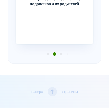
Незав
подростков и их родителей
усл
нтакте
наверх
страницы