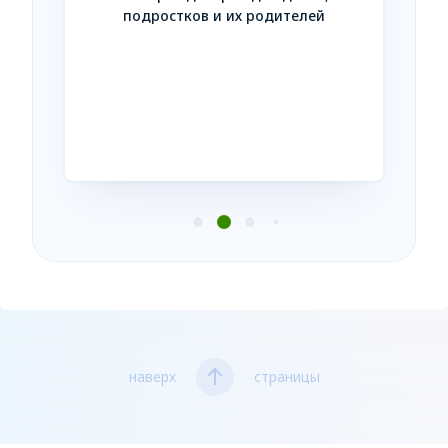
Незав
подростков и их родителей
усл
нтакте
наверх
страницы