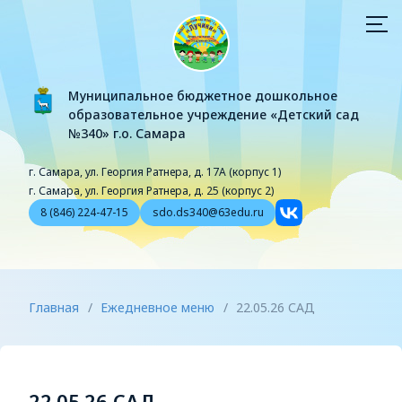
Муниципальное бюджетное дошкольное
образовательное учреждение «Детский сад
№340» г.о. Самара
г. Самара, ул. Георгия Ратнера, д. 17А (корпус 1)
г. Самара, ул. Георгия Ратнера, д. 25 (корпус 2)
8 (846) 224-47-15
sdo.ds340@63edu.ru
Главная
/
Ежедневное меню
/
22.05.26 САД
22.05.26 САД