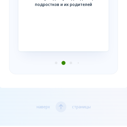
Незав
подростков и их родителей
усл
нтакте
наверх
страницы