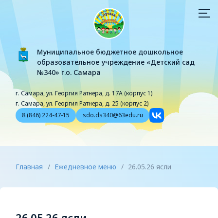
Муниципальное бюджетное дошкольное
образовательное учреждение «Детский сад
№340» г.о. Самара
г. Самара, ул. Георгия Ратнера, д. 17А (корпус 1)
г. Самара, ул. Георгия Ратнера, д. 25 (корпус 2)
8 (846) 224-47-15
sdo.ds340@63edu.ru
Главная
/
Ежедневное меню
/
26.05.26 ясли
26.05.26 ясли