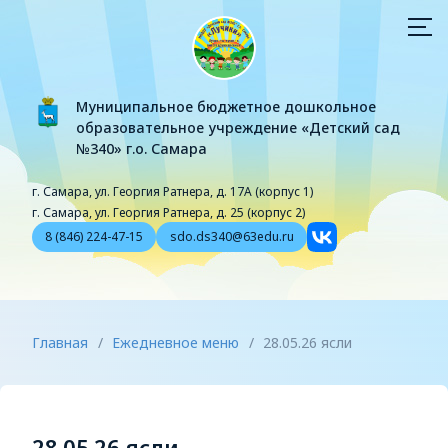
Муниципальное бюджетное дошкольное
образовательное учреждение «Детский сад
№340» г.о. Самара
г. Самара, ул. Георгия Ратнера, д. 17А (корпус 1)
г. Самара, ул. Георгия Ратнера, д. 25 (корпус 2)
8 (846) 224-47-15
sdo.ds340@63edu.ru
Главная
/
Ежедневное меню
/
28.05.26 ясли
28.05.26 ясли