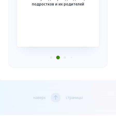
Незав
подростков и их родителей
усл
нтакте
наверх
страницы